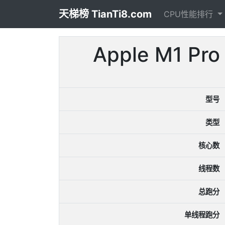
天梯榜 TianTi8.com
CPU性能排行
Apple M1 P
型号
类型
核心数
线程数
总跑分
单线程跑分