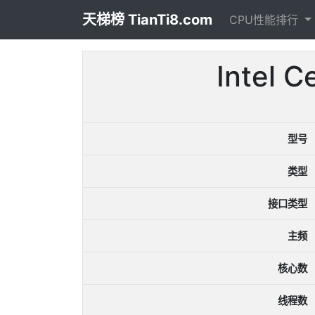
天梯榜 TianTi8.com
CPU性能排行
Intel
型号
类型
接口类型
主频
核心数
线程数