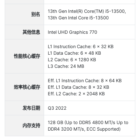
13th Gen Intel(R) Core(TM) i5-13500,
别名
13th Gen Intel Core i5-13500
其他信息
Intel UHD Graphics 770
L1 Instruction Cache: 6 x 32 KB
L1 Data Cache: 6 x 48 KB
性能核心缓存
L2 Cache: 6 x 1280 KB
L3 Cache: 24 MB
Eff. L1 Instruction Cache: 8 x 64 KB
效率核心缓存
Eff. L1 Data Cache: 8 x 32 KB
Eff. L2 Cache: 2 x 2048 KB
发布日期
Q3 2022
128 GB (Up to DDR5 4800 MT/s Up to
内存支持
DDR4 3200 MT/s, ECC Supported)