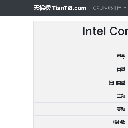
天梯榜 TianTi8.com
CPU性能排行
Intel 
型号
类型
接口类型
主频
睿频
核心数