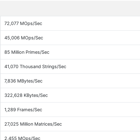
72,077 MOps/Sec
45,006 MOps/Sec
85 Million Primes/Sec
41,070 Thousand Strings/Sec
7,836 MBytes/Sec
322,628 KBytes/Sec
1,289 Frames/Sec
27,025 Million Matrices/Sec
2,455 MOps/Sec