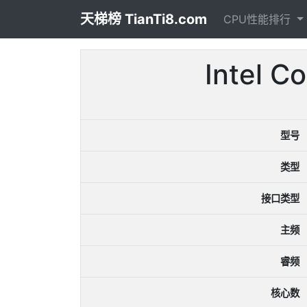
天梯榜 TianTi8.com
CPU性能排行
Intel
型号
类型
接口类型
主频
睿频
核心数