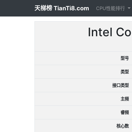
天梯榜 TianTi8.com
CPU性能排行
Intel
型号
类型
接口类型
主频
睿频
核心数