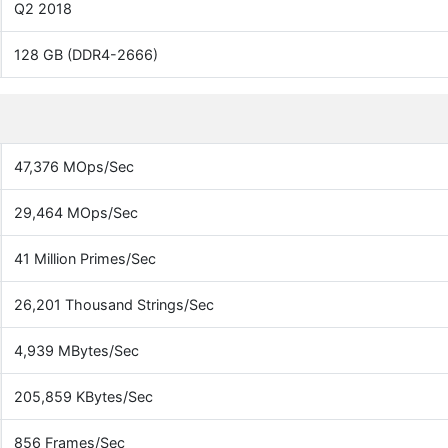
Q2 2018
128 GB (DDR4-2666)
47,376 MOps/Sec
29,464 MOps/Sec
41 Million Primes/Sec
26,201 Thousand Strings/Sec
4,939 MBytes/Sec
205,859 KBytes/Sec
856 Frames/Sec