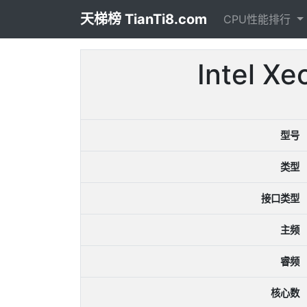
天梯榜 TianTi8.com
CPU性能排行
Intel 
型号
类型
接口类型
主频
睿频
核心数