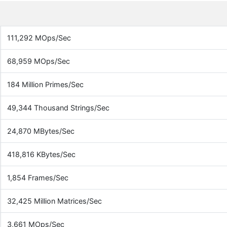
111,292 MOps/Sec
68,959 MOps/Sec
184 Million Primes/Sec
49,344 Thousand Strings/Sec
24,870 MBytes/Sec
418,816 KBytes/Sec
1,854 Frames/Sec
32,425 Million Matrices/Sec
3,661 MOps/Sec