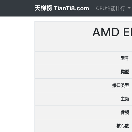
天梯榜 TianTi8.com
CPU性能排行
AMD 
型号
类型
接口类型
主频
睿频
核心数