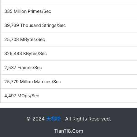
335 Million Primes/Sec
39,739 Thousand Strings/Sec
25,708 MBytes/Sec
326,483 KBytes/Sec
2,537 Frames/Sec
25,779 Million Matrices/Sec
4,497 MOps/Sec
© 2024
天梯榜
. All Rights Reserved.
TianTi8.Com