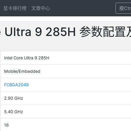
显卡排行榜
文章中心
按Ct
ore Ultra 9 285H 参
Intel Core Ultra 9 285H
Mobile/Embedded
FCBGA2049
2.90 GHz
5.40 GHz
16