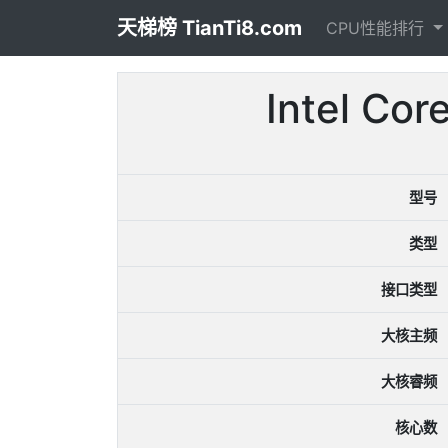
天梯榜 TianTi8.com
CPU性能排行
Intel C
型号
类型
接口类型
大核主频
大核睿频
核心数