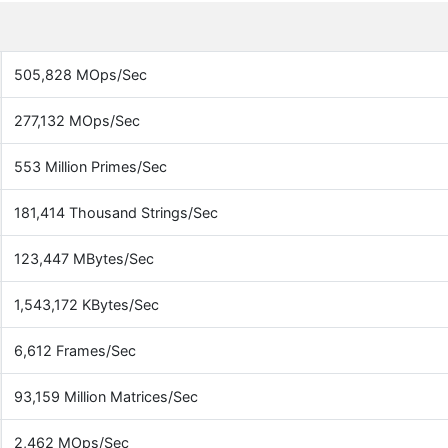
505,828 MOps/Sec
277,132 MOps/Sec
553 Million Primes/Sec
181,414 Thousand Strings/Sec
123,447 MBytes/Sec
1,543,172 KBytes/Sec
6,612 Frames/Sec
93,159 Million Matrices/Sec
2,462 MOps/Sec