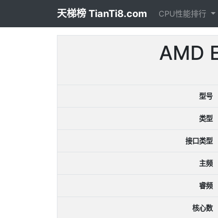
天梯榜 TianTi8.com
CPU性能排行
AMD 
型号
类型
接口类型
主频
睿频
核心数