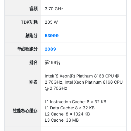
睿频
3.70 GHz
TDP功耗
205 W
总跑分
53999
单线程跑分
2089
排名
第196名
Intel(R) Xeon(R) Platinum 8168 CPU @
别名
2.70GHz, Intel Xeon Platinum 8168 CPU
@ 2.70GHz
L1 Instruction Cache: 8 x 32 KB
L1 Data Cache: 8 x 32 KB
性能核心缓存
L2 Cache: 8 x 1024 KB
L3 Cache: 33 MB