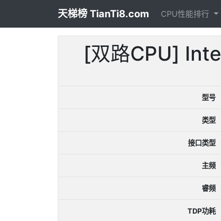
天梯榜 TianTi8.com
CPU性能排行
[双路CPU] In
型号
类型
接口类型
主频
睿频
TDP功耗