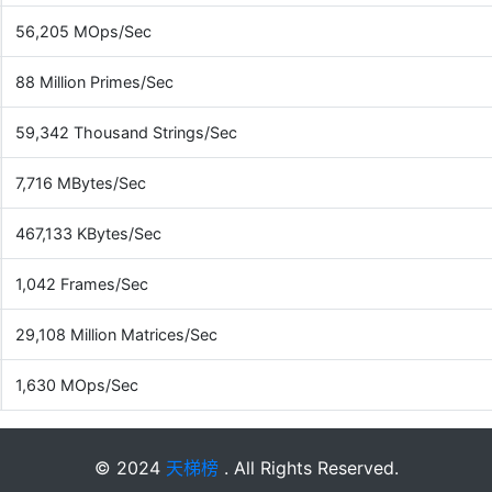
56,205 MOps/Sec
88 Million Primes/Sec
59,342 Thousand Strings/Sec
7,716 MBytes/Sec
467,133 KBytes/Sec
1,042 Frames/Sec
29,108 Million Matrices/Sec
1,630 MOps/Sec
© 2024
天梯榜
. All Rights Reserved.