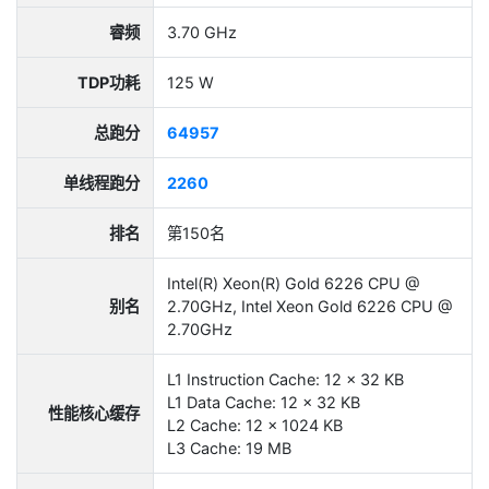
睿频
3.70 GHz
TDP功耗
125 W
总跑分
64957
单线程跑分
2260
排名
第150名
Intel(R) Xeon(R) Gold 6226 CPU @
别名
2.70GHz, Intel Xeon Gold 6226 CPU @
2.70GHz
L1 Instruction Cache: 12 x 32 KB
L1 Data Cache: 12 x 32 KB
性能核心缓存
L2 Cache: 12 x 1024 KB
L3 Cache: 19 MB