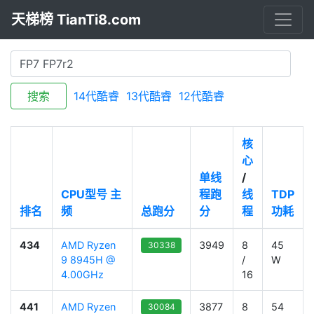
天梯榜 TianTi8.com
搜索
14代酷睿
13代酷睿
12代酷睿
核
心
单线
/
CPU型号
主
程跑
线
TDP
排名
频
总跑分
分
程
功耗
434
AMD Ryzen
3949
8
45
30338
9 8945H @
/
W
4.00GHz
16
441
AMD Ryzen
3877
8
54
30084