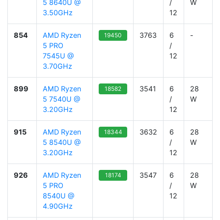
5 8640U @
/
W
3.50GHz
12
854
AMD Ryzen
3763
6
-
19450
5 PRO
/
7545U @
12
3.70GHz
899
AMD Ryzen
3541
6
28
18582
5 7540U @
/
W
3.20GHz
12
915
AMD Ryzen
3632
6
28
18344
5 8540U @
/
W
3.20GHz
12
926
AMD Ryzen
3547
6
28
18174
5 PRO
/
W
8540U @
12
4.90GHz