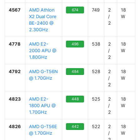
4567
AMD Athlon
749
2
18
674
X2 Dual Core
/
W
BE-2400 @
2
2.30GHz
4778
AMD E2-
538
2
18
496
2000 APU @
/
W
1.80GHz
2
4792
AMD G-T56N
528
2
18
484
@ 1.70GHz
/
W
2
4823
AMD E2-
525
2
18
448
1800 APU @
/
W
1.70GHz
2
4826
AMD G-T56E
522
2
18
442
@ 1.70GHz
/
W
2