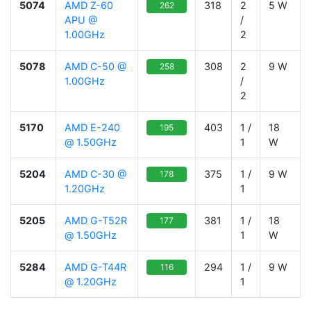
5074
AMD Z-60
318
2
5 W
262
APU @
/
1.00GHz
2
5078
AMD C-50 @
308
2
9 W
258
1.00GHz
/
2
5170
AMD E-240
403
1 /
18
195
@ 1.50GHz
1
W
5204
AMD C-30 @
375
1 /
9 W
178
1.20GHz
1
5205
AMD G-T52R
381
1 /
18
177
@ 1.50GHz
1
W
5284
AMD G-T44R
294
1 /
9 W
116
@ 1.20GHz
1