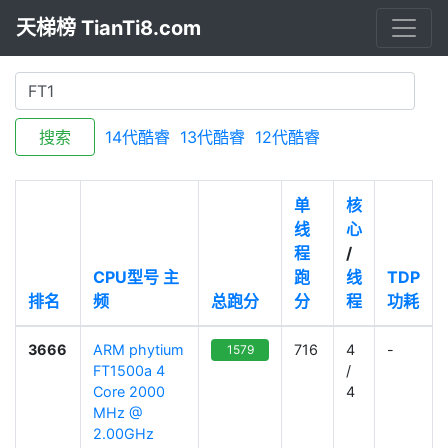
天梯榜 TianTi8.com
搜索
14代酷睿
13代酷睿
12代酷睿
单
核
线
心
程
/
CPU型号
主
跑
线
TDP
排名
频
总跑分
分
程
功耗
3666
ARM phytium
716
4
-
1579
FT1500a 4
/
Core 2000
4
MHz @
2.00GHz