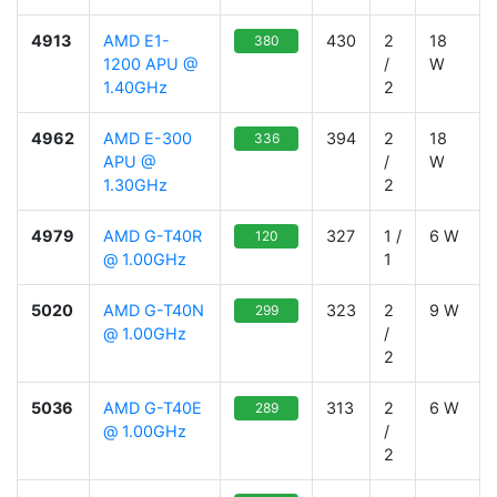
4913
AMD E1-
430
2
18
380
1200 APU @
/
W
1.40GHz
2
4962
AMD E-300
394
2
18
336
APU @
/
W
1.30GHz
2
4979
AMD G-T40R
327
1 /
6 W
120
@ 1.00GHz
1
5020
AMD G-T40N
323
2
9 W
299
@ 1.00GHz
/
2
5036
AMD G-T40E
313
2
6 W
289
@ 1.00GHz
/
2