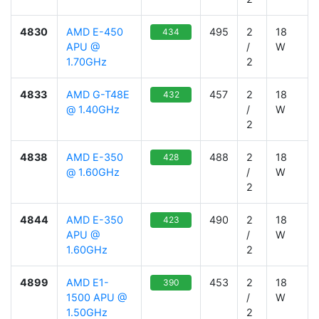
4830
AMD E-450
495
2
18
434
APU @
/
W
1.70GHz
2
4833
AMD G-T48E
457
2
18
432
@ 1.40GHz
/
W
2
4838
AMD E-350
488
2
18
428
@ 1.60GHz
/
W
2
4844
AMD E-350
490
2
18
423
APU @
/
W
1.60GHz
2
4899
AMD E1-
453
2
18
390
1500 APU @
/
W
1.50GHz
2